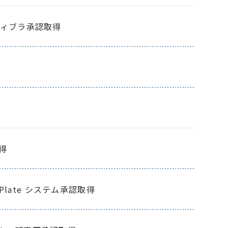
ィブラ承認取得
得
g Plate システム承認取得