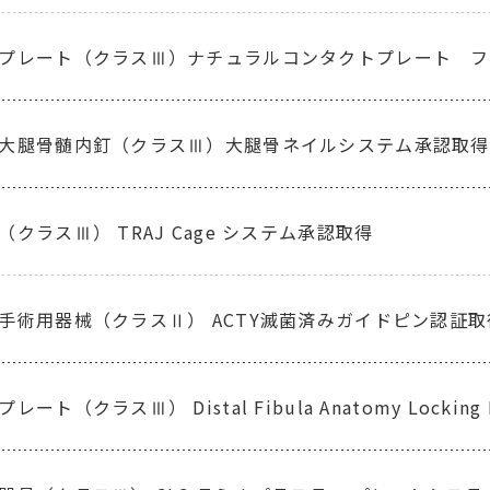
プレート（クラスⅢ）ナチュラルコンタクトプレート フ
大腿骨髄内釘（クラスⅢ）大腿骨ネイルシステム承認取得
クラスⅢ） TRAJ Cage システム承認取得
手術用器械（クラスⅡ） ACTY滅菌済みガイドピン認証取
ート（クラスⅢ） Distal Fibula Anatomy Lockin