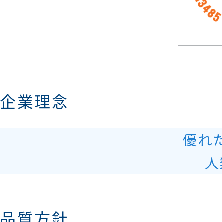
企業理念
優れ
人
品質方針